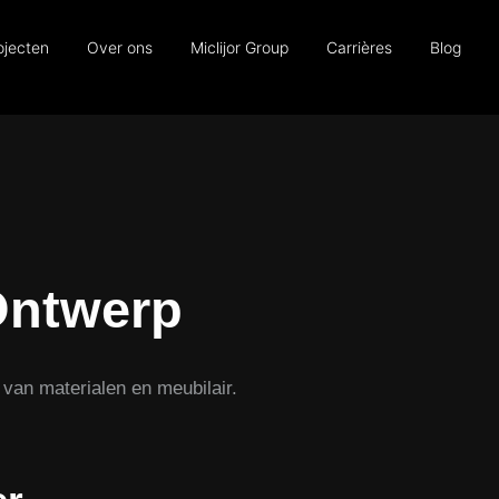
ojecten
Over ons
Miclijor Group
Carrières
Blog
Ontwerp
 van materialen en meubilair.