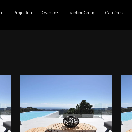
en
Projecten
Over ons
Miclijor Group
Carrières