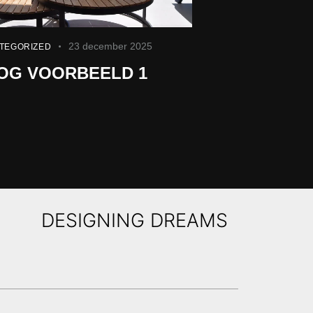
23 december 2025
TEGORIZED
OG VOORBEELD 1
DESIGNING DREAMS